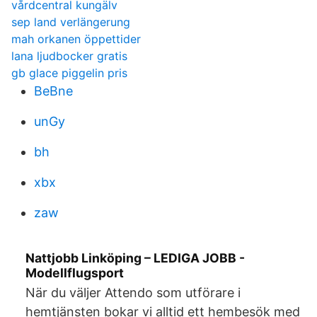
vårdcentral kungälv
sep land verlängerung
mah orkanen öppettider
lana ljudbocker gratis
gb glace piggelin pris
BeBne
unGy
bh
xbx
zaw
Nattjobb Linköping – LEDIGA JOBB -
Modellflugsport
När du väljer Attendo som utförare i
hemtjänsten bokar vi alltid ett hembesök med