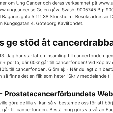
s mer om Ung Cancer och deras verksamhet på www.u
 www.ungcancer.se Ge en gåva Swish: 9005745 Bg: 90
d Bagares gata 5 111 38 Stockholm. Besöksadresser 
m Kungsgatan 4, Göteborg Kavlifondet.
ss ge stöd åt cancerdrabb
3. Jag har startat en insamling till cancerfonden gen
+ porto, där 60kr går till cancerfonden! Vid köp av 
% till cancerfonden. Glöm ej: - När du lagt din best
n så finns det en flik som heter "Skriv meddelande till
 - Prostatacancerförbundets We
ville göra de lilla vi kan så vi bestämde oss för att b
 går till cancerfonden. Beställning görs via våran F