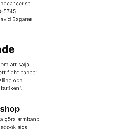
ngcancer.se.
0-5745.
David Bagares
ade
om att sälja
ett fight cancer
älling och
 butiken".
bshop
örja göra armband
acebook sida