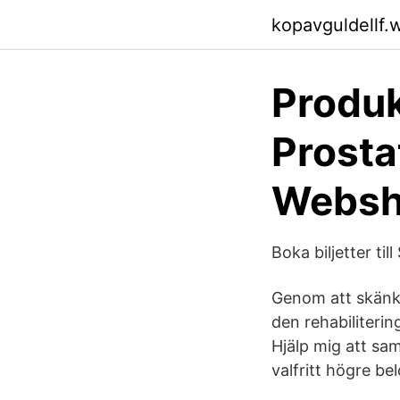
kopavguldellf.
Produk
Prosta
Webs
Boka biljetter ti
Genom att skänka 
den rehabiliterin
Hjälp mig att sam
valfritt högre be