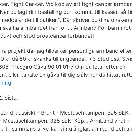
er. Fight Cancer. Vid köp av ett fight cancer armban
är du lagt din beställing och kommit till kassan så fi
 meddelande till butiken". Där skriver du dina önskem
 ska ha armbandet har för … Armband För barn mot
dukt och stöd Bröstcancerförbundet!
egna projekt där jag tillverkar personliga armband ef
120 kr då 50 kr skänks till ungcancer. <3 Stöd oss. S
81 Plusgiro Gåva 90 01 01-7 Om du letar efter en
t eller kanske en gåva till dig själv har du hittat rätt
dning
2 Sista.
mband klassiskt - Brunt - Mustaschkampen. 325 SEK
t - Mustaschkampen. 325 SEK. Köp… Armband virat -
Tillsammans tillverkar vi nu änglar, armband och a