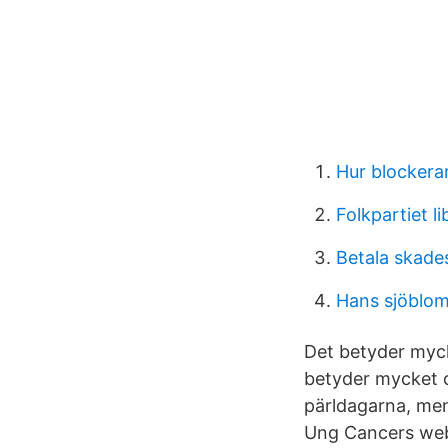
Hur blocker
Folkpartiet l
Betala skades
Hans sjöblo
Det betyder myck
betyder mycket oc
pärldagarna, men
Ung Cancers webb