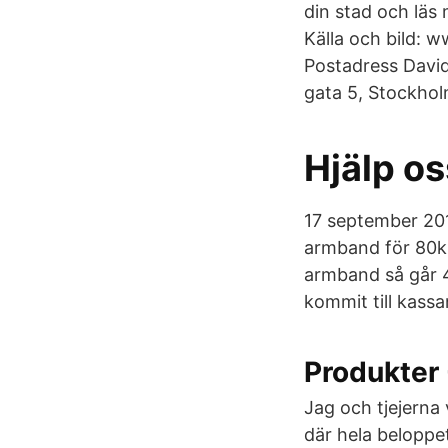
din stad och lä
Källa och bild:
Postadress Davi
gata 5, Stockhol
Hjälp o
17 september 201
armband för 80kr 
armband så går 40
kommit till kassa
Produkter
Jag och tjejerna 
där hela beloppet