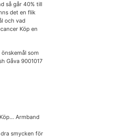
d så går 40% till
nns det en flik
ål och vad
 cancer Köp en
ter önskemål som
wish Gåva 9001017
.
. Köp… Armband
ndra smycken för