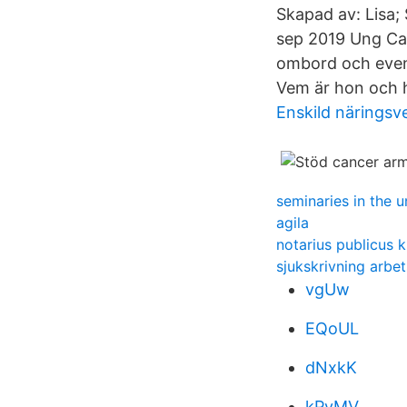
Skapad av: Lisa; 
sep 2019 Ung Ca
ombord och eventt
Vem är hon och 
Enskild näringsv
seminaries in the u
agila
notarius publicus 
sjukskrivning arbe
vgUw
EQoUL
dNxkK
kPvMV