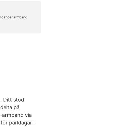
 Ditt stöd
 delta på
er-armband via
för pärldagar i