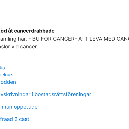
stöd åt cancerdrabbade
nsamling här. - BU FÖR CANCER- ATT LEVA MED CAN
slor vid cancer.
ska
iekurs
podden
vskrivningar i bostadsrättsföreningar
mmun oppettider
raad 2 cast