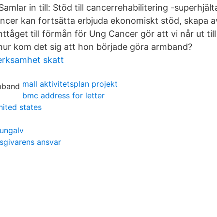
Samlar in till: Stöd till cancerrehabilitering -superhjä
ncer kan fortsätta erbjuda ekonomiskt stöd, skapa 
åget till förmån för Ung Cancer gör att vi når ut ti
hur kom det sig att hon började göra armband?
erksamhet skatt
mall aktivitetsplan projekt
bmc address for letter
nited states
kungalv
tsgivarens ansvar