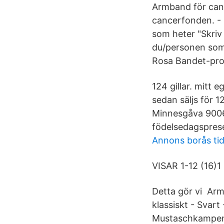
Armband för canc
cancerfonden. - N
som heter "Skriv
du/personen som
Rosa Bandet-pro
124 gillar. mitt 
sedan säljs för 
Minnesgåva 90060
födelsedagspresen
Annons borås ti
VISAR 1-12 (16)1 
Detta gör vi Ar
klassiskt - Svar
Mustaschkampen. 