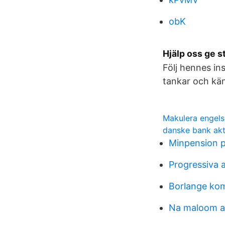
obK
Hjälp oss ge 
Följ hennes i
tankar och kän
Makulera engel
danske bank akt
Minpension 
Progressiva a
Borlange ko
Na maloom af