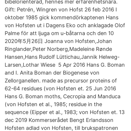
bibelorienterad, hennes mer erfarenhetsnära.
Gift: Petrén, Wingren von Hofst 26 feb 2016 I
oktober 1985 gick kommendörkaptenen Hans
von Hofsten ut i Dagens Eko och anklagade Olof
Palme för att ljuga om u-båtarna och den 10
2020年5月26日 Joanna von Hofsten,Johan
Ringlander,Peter Norberg,Madeleine Rønde
Hansen,Hans Rudolf Lüttichau,Jannik Helweg-
Larsen,Lothar Wiese 5 Apr 2016 Hans G. Boman
and I. Anita Boman der Biogenese von
Zellorganellen. made as precursor proteins of
62-64 residues (von Hofsten et. 25 Jun 2016
Hans G. Boman moths, Cecropia and Manduca
(von Hofsten et al., 1985; residue in the
sequence (Eipper et al., 1983; von Hofsten et. 13
dec 2019 Kommerserådet Bengt Erlandsson
Hofsten adlad von Hofsten, till brukspatronen