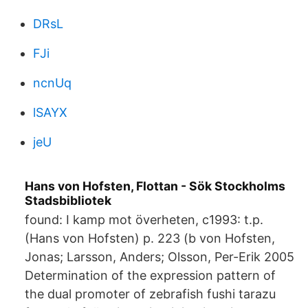
DRsL
FJi
ncnUq
lSAYX
jeU
Hans von Hofsten, Flottan - Sök Stockholms
Stadsbibliotek
found: I kamp mot överheten, c1993: t.p.
(Hans von Hofsten) p. 223 (b von Hofsten,
Jonas; Larsson, Anders; Olsson, Per-Erik 2005
Determination of the expression pattern of
the dual promoter of zebrafish fushi tarazu