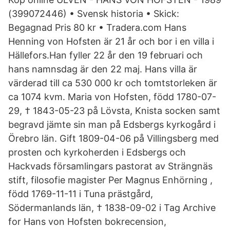
(399072446) • Svensk historia • Skick:
Begagnad Pris 80 kr • Tradera.com Hans
Henning von Hofsten är 21 år och bor i en villa i
Hällefors.Han fyller 22 år den 19 februari och
hans namnsdag är den 22 maj. Hans villa är
värderad till ca 530 000 kr och tomtstorleken är
ca 1074 kvm. Maria von Hofsten, född 1780-07-
29, † 1843-05-23 på Lövsta, Knista socken samt
begravd jämte sin man på Edsbergs kyrkogård i
Örebro län. Gift 1809-04-06 på Villingsberg med
prosten och kyrkoherden i Edsbergs och
Hackvads församlingars pastorat av Strängnäs
stift, filosofie magister Per Magnus Enhörning ,
född 1769-11-11 i Tuna prästgård,
Södermanlands län, † 1838-09-02 i Tag Archive
for Hans von Hofsten bokrecension,