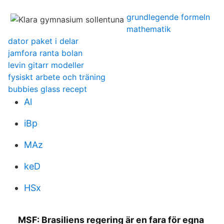
grundlegende formeln
mathematik
dator paket i delar
jamfora ranta bolan
levin gitarr modeller
fysiskt arbete och träning
bubbies glass recept
Al
iBp
MAz
keD
HSx
MSF: Brasiliens regering är en fara för egna